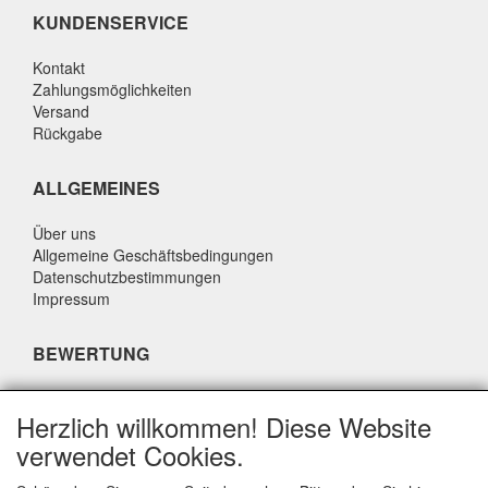
KUNDENSERVICE
Kontakt
Zahlungsmöglichkeiten
Versand
Rückgabe
ALLGEMEINES
Über uns
Allgemeine Geschäftsbedingungen
Datenschutzbestimmungen
Impressum
BEWERTUNG
Was sagen andere über uns?
Herzlich willkommen! Diese Website
Unsere Kunden bewerten unseren Service, unsere Preise
verwendet Cookies.
und unsere Geschwindigkeit mit einer Durchschnittsnote von
9,4 (Qualitätsbericht Q1 2024).