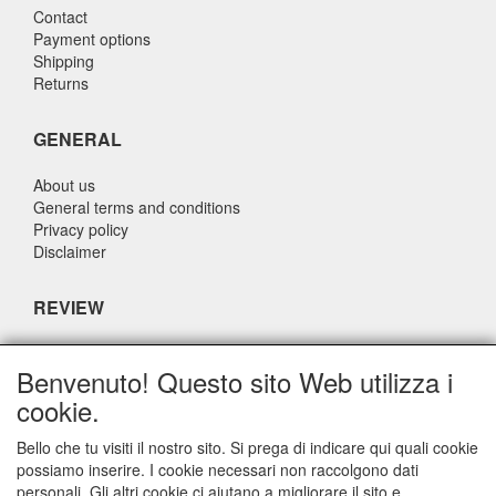
Contact
Payment options
Shipping
Returns
GENERAL
About us
General terms and conditions
Privacy policy
Disclaimer
REVIEW
What do others say about us?
Benvenuto! Questo sito Web utilizza i
Customers rate our service, price and speed with an average
cookie.
score of 9.4 (Q1 Quality Report 2024)
Bello che tu visiti il nostro sito. Si prega di indicare qui quali cookie
possiamo inserire. I cookie necessari non raccolgono dati
CONTACT DETAILS
personali. Gli altri cookie ci aiutano a migliorare il sito e