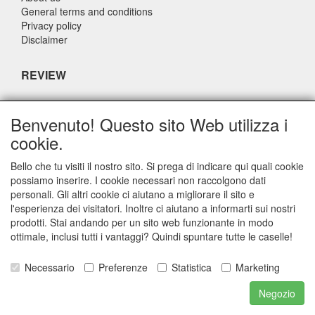
General terms and conditions
Privacy policy
Disclaimer
REVIEW
What do others say about us?
Benvenuto! Questo sito Web utilizza i
Customers rate our service, price and speed with an average
cookie.
score of 9.4 (Q1 Quality Report 2024)
Bello che tu visiti il nostro sito. Si prega di indicare qui quali cookie
possiamo inserire. I cookie necessari non raccolgono dati
CONTACT DETAILS
personali. Gli altri cookie ci aiutano a migliorare il sito e
l'esperienza dei visitatori. Inoltre ci aiutano a informarti sui nostri
Adriaen Banckertstraat 6
prodotti. Stai andando per un sito web funzionante in modo
3115 JE SCHIEDAM
ottimale, inclusi tutti i vantaggi? Quindi spuntare tutte le caselle!
The Netherlands
Necessario
Preferenze
Statistica
Marketing
E-mail: info@otoparts.nl
Negozio
Telefoon: +31 85 - 0824330