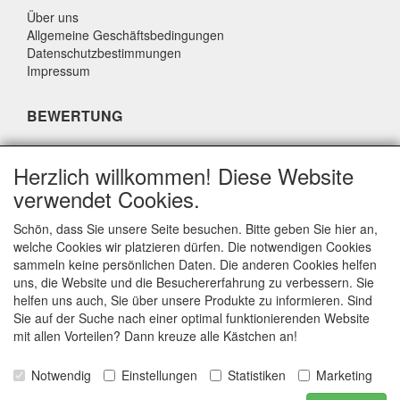
Über uns
Allgemeine Geschäftsbedingungen
Datenschutzbestimmungen
Impressum
BEWERTUNG
Was sagen andere über uns?
Herzlich willkommen! Diese Website
Unsere Kunden bewerten unseren Service, unsere Preise
verwendet Cookies.
und unsere Geschwindigkeit mit einer Durchschnittsnote von
9,4 (Qualitätsbericht Q1 2024).
Schön, dass Sie unsere Seite besuchen. Bitte geben Sie hier an,
welche Cookies wir platzieren dürfen. Die notwendigen Cookies
sammeln keine persönlichen Daten. Die anderen Cookies helfen
KONTAKTDATEN
uns, die Website und die Besuchererfahrung zu verbessern. Sie
helfen uns auch, Sie über unsere Produkte zu informieren. Sind
Adriaen Banckertstraat 6
Sie auf der Suche nach einer optimal funktionierenden Website
3115 JE SCHIEDAM
mit allen Vorteilen? Dann kreuze alle Kästchen an!
Die Niederlande
Notwendig
Einstellungen
Statistiken
Marketing
E-mail: info@otoparts.nl