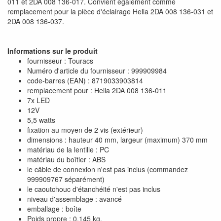
011 et 2DA 008 136-017. Convient également comme
remplacement pour la pièce d'éclairage Hella 2DA 008 136-031 et
2DA 008 136-037.
Informations sur le produit
fournisseur : Touracs
Numéro d'article du fournisseur : 999909984
code-barres (EAN) : 8719033903814
remplacement pour : Hella 2DA 008 136-011
7x LED
12V
5,5 watts
fixation au moyen de 2 vis (extérieur)
dimensions : hauteur 40 mm, largeur (maximum) 370 mm
matériau de la lentille : PC
matériau du boîtier : ABS
le câble de connexion n'est pas inclus (commandez
999909767 séparément)
le caoutchouc d'étanchéité n'est pas inclus
niveau d'assemblage : avancé
emballage : boîte
Poids propre : 0,145 kg.