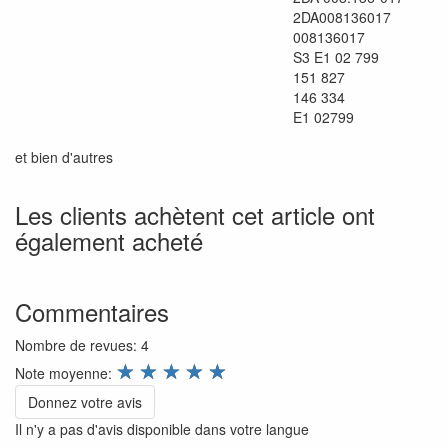
2DA008136017
008136017
S3 E1 02 799
151 827
146 334
E1 02799
et bien d'autres
Les clients achètent cet article ont
également acheté
Commentaires
Nombre de revues:
4
review.stars
☆
☆
☆
☆
☆
Note moyenne:
Donnez votre avis
Il n'y a pas d'avis disponible dans votre langue