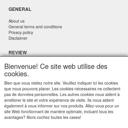
GENERAL
About us
General terms and conditions
Privacy policy
Disclaimer
REVIEW
Bienvenue! Ce site web utilise des
What do others say about us?
cookies.
Customers rate our service, price and speed with an average
score of 9.4 (Q1 Quality Report 2024)
Bien que vous visitez notre site. Veuillez indiquer ici les cookies
que nous pouvons placer. Les cookies nécessaires ne collectent
pas de données personnelles. Les autres cookies nous aident à
CONTACT DETAILS
améliorer le site et votre expérience de visite. Ils nous aident
également à vous informer sur nos produits. Allez-vous pour un
Adriaen Banckertstraat 6
site Web fonctionnant de manière optimale, incluant tous les
3115 JE SCHIEDAM
avantages? Alors cochez toutes les cases!
The Netherlands